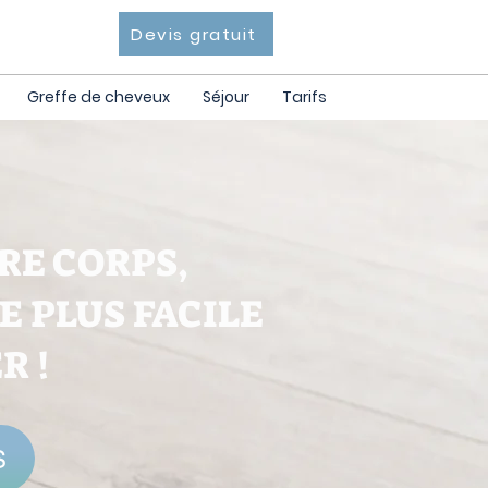
Devis gratuit
Greffe de cheveux
Séjour
Tarifs
RE CORPS,
 PLUS FACILE
R !
S