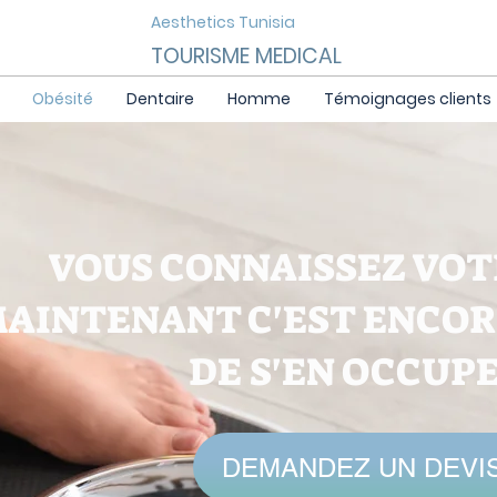
Aesthetics Tunisia
TOURISME MEDICAL
Obésité
Dentaire
Homme
Témoignages clients
VOUS CONNAISSEZ VOT
AINTENANT C'EST ENCORE
DE S'EN OCCUPE
DEMANDEZ UN DEVI