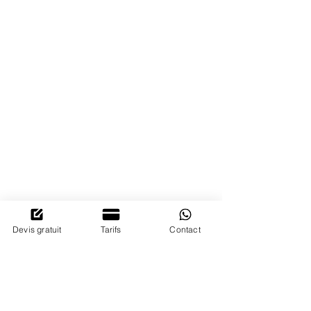
POURQUOI
NOUS
CHOISIR?
Devis gratuit
Tarifs
Contact