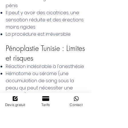
pénis
Il peut y avoir des cicatrices, une
sensation réduite et des érections
moins rigides
La procédure est irréversible
Pénoplastie Tunisie : Limites
et risques
Réaction indésirable à l'anesthésie
Hématome ou sérome (une
accumulation de sang sous la
peau qui peut nécessiter une
ablation)
Infection et saignement
Devis gratuit
Tarifs
Contact
Changements de sensation
Cicatrices
Réactions allergiques