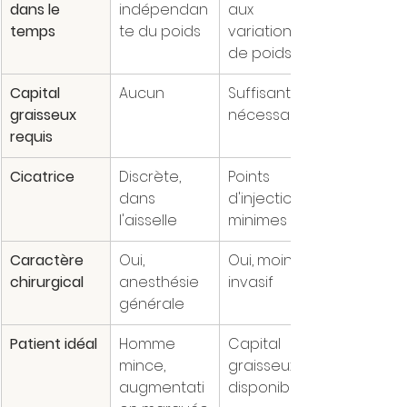
dans le 
indépendan
aux 
temps
te du poids
variations 
de poids
Capital 
Aucun
Suffisant 
graisseux 
nécessaire
requis
Cicatrice
Discrète, 
Points 
dans 
d'injection 
l'aisselle
minimes
Caractère 
Oui, 
Oui, moins 
chirurgical
anesthésie 
invasif
générale
Patient idéal
Homme 
Capital 
mince, 
graisseux 
augmentati
disponible