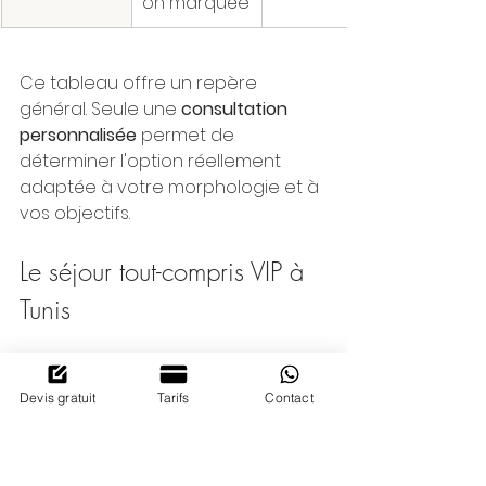
on marquée
Ce tableau offre un repère 
général. Seule une 
consultation 
personnalisée
 permet de 
déterminer l'option réellement 
adaptée à votre morphologie et à 
vos objectifs.
Le séjour tout-compris VIP à 
Tunis
Aesthetics Tunisia organise un 
séjour tout-compris VIP
 pensé pour 
Devis gratuit
Tarifs
Contact
que le patient n'ait à se soucier de 
rien. Dès l'arrivée à l'aéroport de 
Tunis, un chauffeur l'accueille et 