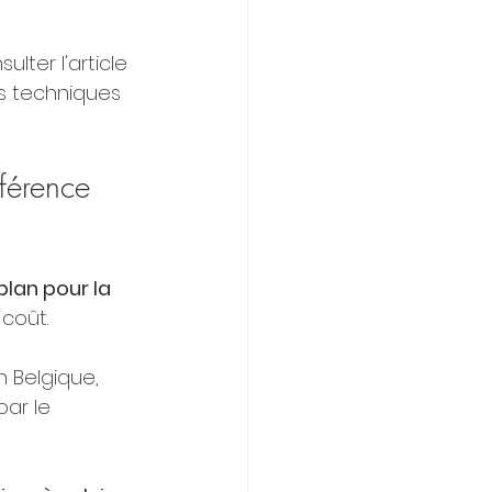
ter l'article 
les techniques 
férence 
lan pour la 
 coût.
 Belgique, 
ar le 