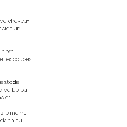
 de cheveux 
selon un 
n'est 
ise les coupes 
e stade 
 de barbe ou 
plet.
es le même 
cision ou 