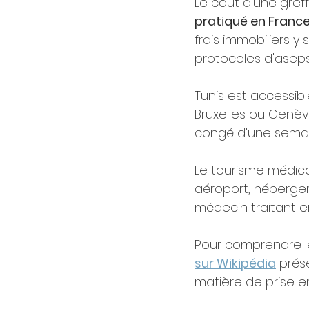
Le coût d'une gref
pratiqué en Franc
frais immobiliers y 
protocoles d'aseps
Tunis est accessibl
Bruxelles ou Genèv
congé d'une semai
Le tourisme médical
aéroport, hébergem
médecin traitant e
Pour comprendre le
sur Wikipédia
 prés
matière de prise en