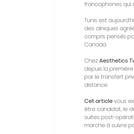
francophones qui ch
Tunis est aujourd'h
des cliniques agré
compris pensés pou
Canada.
Chez 
Aesthetics T
depuis la première
par le transfert pr
distance.
Cet article
 vous ex
être candidat, le d
suites post-opérato
marche à suivre po