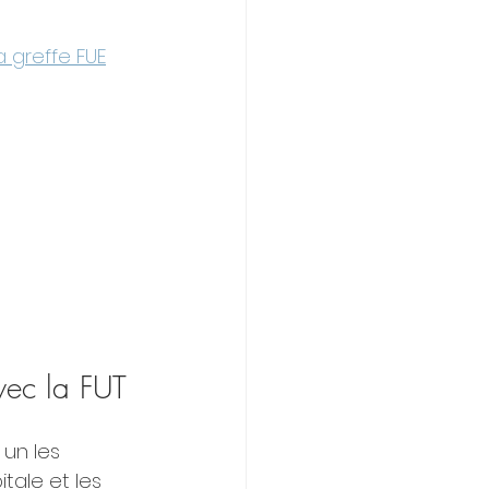
 greffe FUE
avec la FUT
 un les 
tale et les 