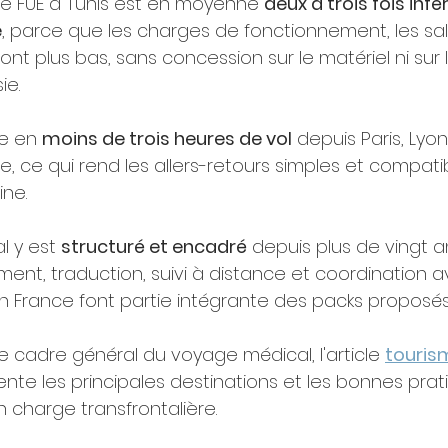
fe FUE à Tunis est en moyenne 
deux à trois fois infér
e
, parce que les charges de fonctionnement, les sala
sont plus bas, sans concession sur le matériel ni sur 
ie.
e en 
moins de trois heures de vol
 depuis Paris, Lyon,
e, ce qui rend les allers-retours simples et compati
ne.
 y est 
structuré et encadré
 depuis plus de vingt an
ent, traduction, suivi à distance et coordination a
n France font partie intégrante des packs proposés
 cadre général du voyage médical, l'article 
touris
ente les principales destinations et les bonnes prat
 charge transfrontalière.