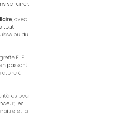
s se ruiner.
laire
, avec 
s tout-
uisse ou du 
reffe FUE 
 en passant 
ratoire à 
critères pour 
ndeur, les 
naître et la 