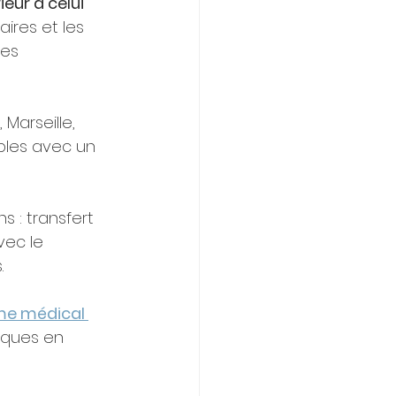
ieur à celui 
ires et les 
les 
 Marseille, 
bles avec un 
s : transfert 
vec le 
.
me médical 
iques en 