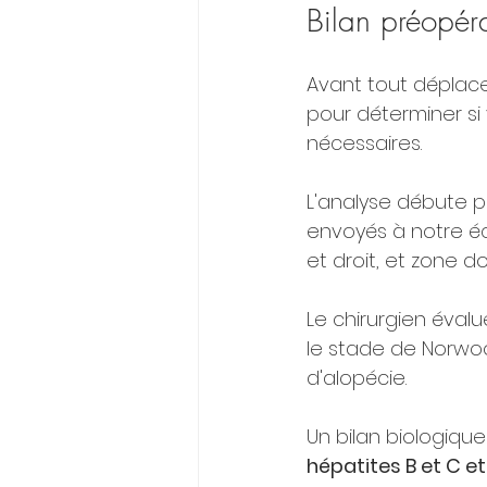
Bilan préopéra
Avant tout déplace
pour déterminer si
nécessaires.
L'analyse débute p
envoyés à notre éq
et droit, et zone d
Le chirurgien évalu
le stade de Norwood 
d'alopécie.
Un bilan biologiqu
hépatites B et C et