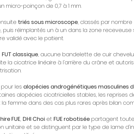
'un micro-poinçon de 0,7 à 1 mm.
nsuite 
triés sous microscope
, classés par nombre
ire, puis réimplantés un à un dans la zone receveuse 
e validé avec le patient.
 
FUT classique
, aucune bandelette de cuir chevelu 
te la cicatrice linéaire à l'arrière du crâne et autor
risation.
 pour les 
alopécies androgénétiques masculines d
rtaines alopécies cicatricielles stables, les reprises
ez la femme dans des cas plus rares après bilan com
hire FUE
, 
DHI Choi
 et 
FUE robotisée
 partagent tout
on unitaire et se distinguent par le type de lame d'in