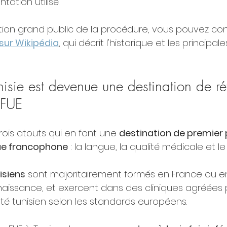
tation utilisé.
ion grand public de la procédure, vous pouvez consul
sur Wikipédia
, qui décrit l'historique et les principa
nisie est devenue une destination de ré
 FUE
rois atouts qui en font une 
destination de premier p
que francophone
 : la langue, la qualité médicale et le
isiens
 sont majoritairement formés en France ou en
issance, et exercent dans des cliniques agréées p
nté tunisien selon les standards européens.