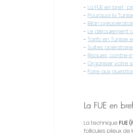
- 
La FUE en bref : p
- 
Pourquoi la Tunis
- 
Bilan préopératoi
- 
Le déroulement d
- 
Tarifs en Tunisie 
- 
Suites opératoire
- 
Risques, contre-i
- 
Organiser votre s
- 
Foire aux question
La FUE en bref
La technique 
FUE (
follicules pileux d