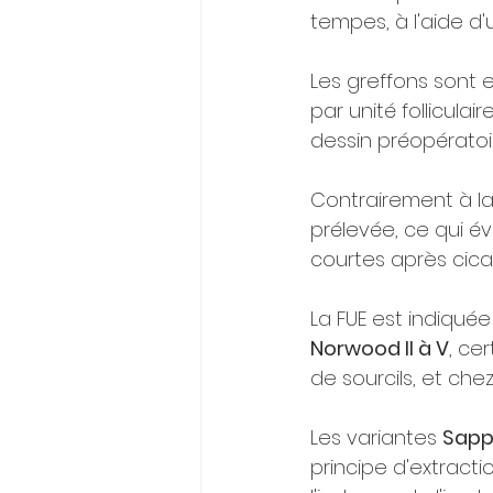
tempes, à l'aide d
Les greffons sont e
par unité follicula
dessin préopératoir
Contrairement à la
prélevée, ce qui évi
courtes après cicat
La FUE est indiquée
Norwood II à V
, ce
de sourcils, et ch
Les variantes 
Sapp
principe d'extracti