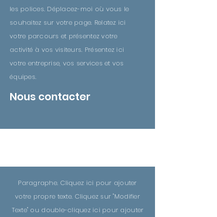
les polices. Déplacez-moi où vous le
souhaitez sur votre page. Relatez ici
votre parcours et présentez votre
activité à vos visiteurs. Présentez ici
votre entreprise, vos services et vos
équipes.
Nous contacter
CONSULTATION
Paragraphe. Cliquez ici pour ajouter
votre propre texte. Cliquez sur "Modifier
Texte" ou double-cliquez ici pour ajouter