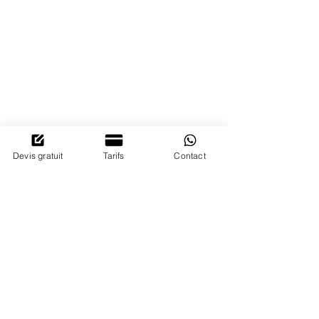
POURQUOI
NOUS
CHOISIR?
Devis gratuit
Tarifs
Contact
DISPONIBILITE
Nous sommes disponibles et à
l'écoute
de nos clients 24/7.
Nos conseillers qualifié sont à votre
service.