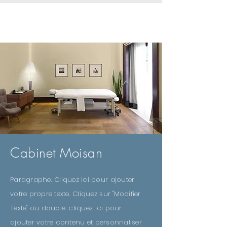
LE CABINET
Cabinet Moisan
Paragraphe. Cliquez ici pour ajouter
votre propre texte. Cliquez sur "Modifier
Texte" ou double-cliquez ici pour
ajouter votre contenu et personnaliser