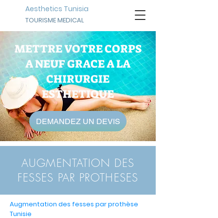
Aesthetics Tunisia
TOURISME MEDICAL
METTRE VOTRE CORPS
A NEUF GRACE A LA
CHIRURGIE
ESTHETIQUE
DEMANDEZ UN DEVIS
AUGMENTATION DES
FESSES PAR PROTHESES
Augmentation des fesses par prothèse
Tunisie