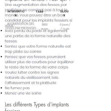
Une augmentation des fesses par
prothèse ne convient pas à tout le
lNTERVENTIO
TARIF
SEJOU
monde. Vous pouvez être un bon
N
R
candidat pour les implants fessiers si
AUGMENTATION DES
3600
6 jours /
vous :
FESSES PAR PROTHESES
euros
7 nuits
Avez perdu du poids et également
une partie de la forme naturelle des
fesses
Sentez que votre forme naturelle est
trop plate ou carrée
Pensez que vos fesses pourraient
utiliser plus de courbes pour équilibrer
le reste de la forme de votre corps
Voulez lutter contre les signes
naturels du vieillissement, tels
l'affaissement et la platitude
Ne fumez pas
Menez une vie saine
Les différents Types d'implants