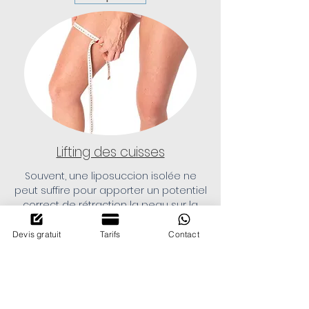
Lifting des cuisses
Souvent, une liposuccion isolée ne
peut suffire pour apporter un potentiel
correct de rétraction la peau sur la
face interne des cuisses, en effet,
seule le lifting des cuisses permet de
Devis gratuit
Tarifs
Contact
retirer l'excès de peau de cette région
de la silhouette, raffermir et tonifier le
haut des jambes.