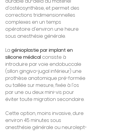
durable au-delà du matériel 
d'ostéosynthèse, et permet des 
corrections tridimensionnelles 
complexes en un temps 
opératoire d'environ une heure 
sous anesthésie générale.
La 
génioplastie par implant en 
silicone médical
 consiste à 
introduire par voie endobuccale 
(sillon gingivo-jugal inférieur) une 
prothèse anatomique pré-formée 
ou taillée sur mesure, fixée à l'os 
par une ou deux mini-vis pour 
éviter toute migration secondaire.
Cette option, moins invasive, dure 
environ 45 minutes sous 
anesthésie générale ou neurolept-