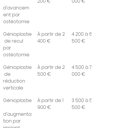
200 €
000 €
d'avancem
ent par 
ostéotomie
Génioplastie
À partir de 2 
4 200 à 6 
 de recul 
400 €
500 €
par 
ostéotomie
Génioplastie
À partir de 2 
4 500 à 7 
 de 
500 €
000 €
réduction 
verticale
Génioplastie
À partir de 1 
3 500 à 5 
900 €
500 €
d'augmenta
tion par 
implant 