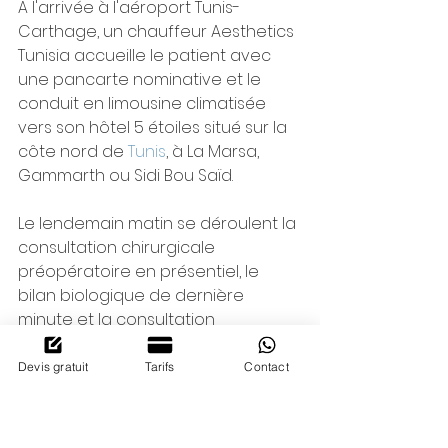
À l'arrivée à l'aéroport Tunis-
Carthage, un chauffeur Aesthetics 
Tunisia accueille le patient avec 
une pancarte nominative et le 
conduit en limousine climatisée 
vers son hôtel 5 étoiles situé sur la 
côte nord de 
Tunis
, à La Marsa, 
Gammarth ou Sidi Bou Saïd.
Le lendemain matin se déroulent la 
consultation chirurgicale 
préopératoire en présentiel, le 
bilan biologique de dernière 
minute et la consultation 
d'anesthésie, suivis d'une après-
midi libre pour s'acclimater et 
Devis gratuit
Tarifs
Contact
profiter du spa de l'hôtel.
Le jour J, l'intervention se déroule 