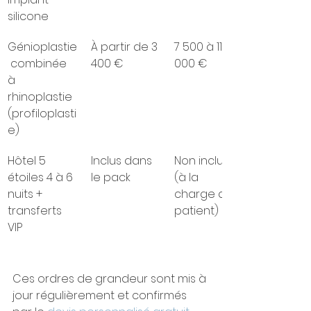
silicone
Génioplastie
À partir de 3 
7 500 à 11 
 combinée 
400 €
000 €
à 
rhinoplastie 
(profiloplasti
e)
Hôtel 5 
Inclus dans 
Non inclus 
étoiles 4 à 6 
le pack
(à la 
nuits + 
charge du 
transferts 
patient)
VIP
Ces ordres de grandeur sont mis à 
jour régulièrement et confirmés 