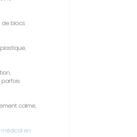
 de blocs 
plastique, 
ion, 
 parfois 
nement calme, 
 médical en 