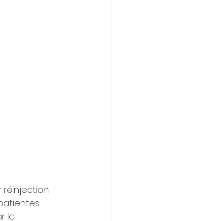
réinjection 
patientes 
r la 