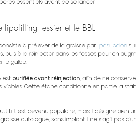
repères essentiels avant de se lancer.
lipofilling fessier et le BBL
er consiste à prélever de la graisse par 
liposuccion
 su
s, puis à la réinjecter dans les fesses pour en augm
 le galbe.
 est 
purifiée avant réinjection
, afin de ne conserve
s viables. Cette étape conditionne en partie la stabi
Butt Lift est devenu populaire, mais il désigne bien u
aisse autologue, sans implant. Il ne s'agit pas d'un 