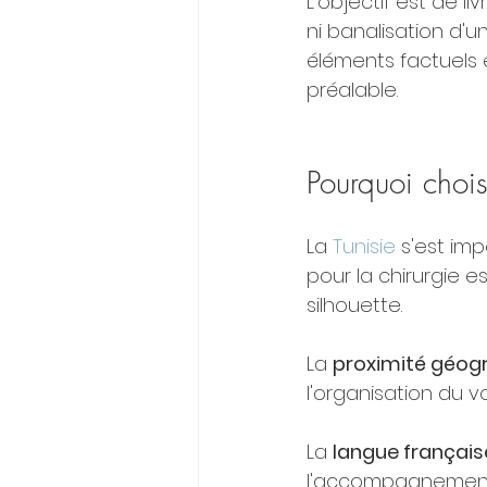
L'objectif est de l
ni banalisation d'u
éléments factuels
préalable.
Pourquoi chois
La 
Tunisie
 s'est i
pour la chirurgie e
silhouette.
La 
proximité géog
l'organisation du vo
La 
langue français
l'accompagnement, 