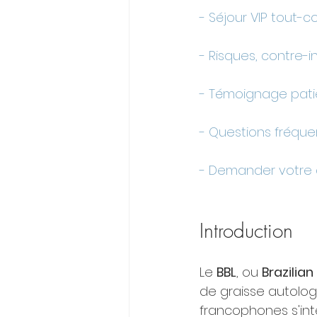
- Séjour VIP tout-c
- Risques, contre-i
- Témoignage patie
- Questions fréquen
- Demander votre d
Introduction
Le 
BBL
, ou 
Brazilian 
de graisse autologu
francophones s'inté