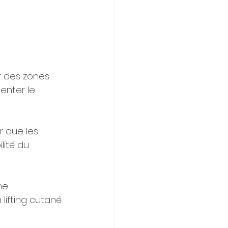
r des zones 
enter le 
r que les 
lité du 
ne 
lifting cutané 