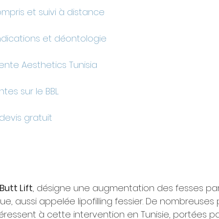
ompris et suivi à distance
ndications et déontologie
nte Aesthetics Tunisia
tes sur le BBL
evis gratuit
Butt Lift
, désigne une augmentation des fesses par 
e, aussi appelée lipofilling fessier. De nombreuses 
ressent à cette intervention en Tunisie, portées pa