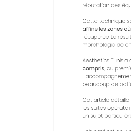
réputation des équi
Cette technique sé
affine les zones où
récupérée. Le résu
morphologie de c
Aesthetics Tunisia
compris
, du premi
L'accompagnement s
beaucoup de patie
Cet article détaille 
les suites opératoir
un sujet particuliè