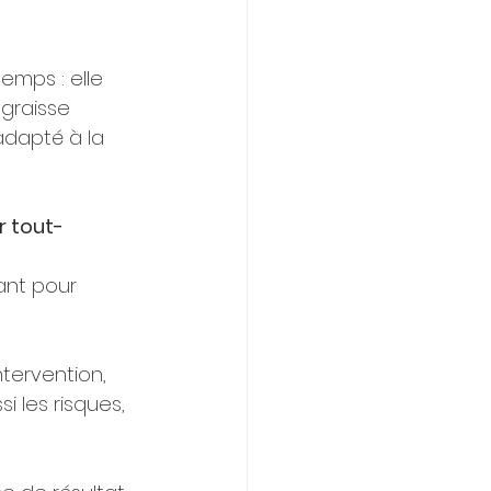
emps : elle 
 graisse 
adapté à la 
r tout-
ant pour 
ntervention, 
i les risques, 