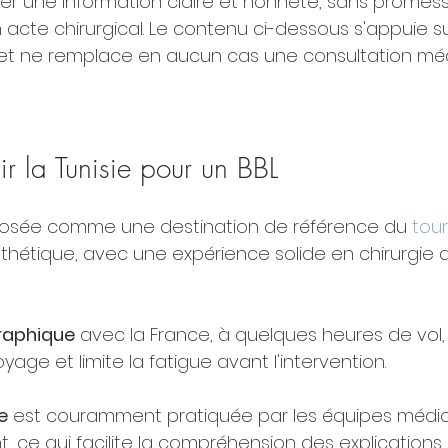
ivrer une information claire et honnête, sans promess
n acte chirurgical. Le contenu ci-dessous s'appuie s
 et ne remplace en aucun cas une consultation méd
ir la Tunisie pour un BBL
mposée comme une destination de référence du 
tou
sthétique, avec une expérience solide en chirurgie d
raphique
 avec la France, à quelques heures de vol, s
yage et limite la fatigue avant l'intervention.
e
 est couramment pratiquée par les équipes médic
ce qui facilite la compréhension des explications e