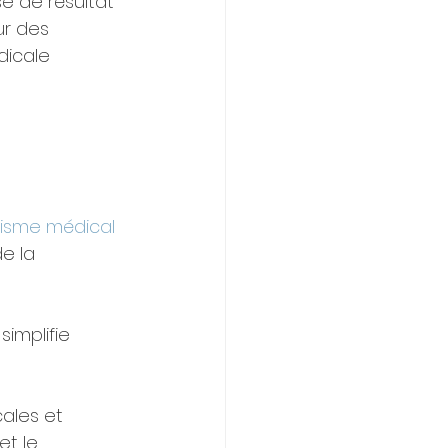
e de résultat 
ur des 
icale 
risme médical
e la 
implifie 
ales et 
t le 