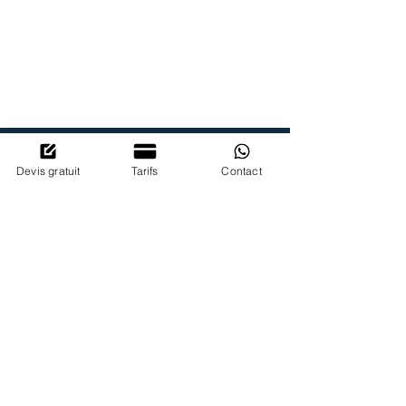
POURQUOI
NOUS
CHOISIR?
Devis gratuit
Tarifs
Contact
DISPONIBILITE
Nous sommes disponibles et à
l'écoute
de nos clients 24/7.
Nos conseillers qualifié sont à votre
service.