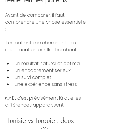
Avant de comparer, il faut 
comprendre une chose essentielle 
:
 Les patients ne cherchent pas 
seulement un prix, Ils cherchent :
un résultat naturel et optimal
un encadrement sérieux
un suivi complet
une expérience sans stress
👉 Et c’est précisément là que les 
différences apparaissent.
 Tunisie vs Turquie : deux 