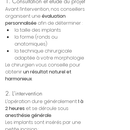
1. Consultation et étude du projet
Avant l’intervention, nos conseillers 
organisent une 
évaluation 
personnalisée
 afin de déterminer :
la taille des implants
la forme (ronds ou 
anatomiques)
la technique chirurgicale 
adaptée à votre morphologie
Le chirurgien vous conseille pour 
obtenir 
un résultat naturel et 
harmonieux
.
2. L’intervention
L’opération dure généralement 
1 à 
2 heures
 et se déroule sous 
anesthésie générale
.
Les implants sont insérés par une 
petite incision :