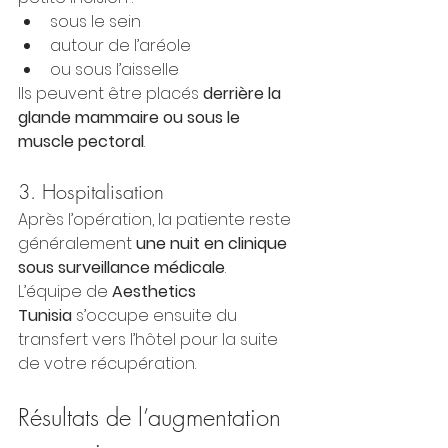
sous le sein
autour de l’aréole
ou sous l’aisselle
Ils peuvent être placés 
derrière la 
glande mammaire ou sous le 
muscle pectoral
.
3. Hospitalisation
Après l’opération, la patiente reste 
généralement 
une nuit en clinique 
sous surveillance médicale
.
L’équipe de 
Aesthetics 
Tunisia
 s’occupe ensuite du 
transfert vers l’hôtel pour la suite 
de votre récupération.
Résultats de l’augmentation 