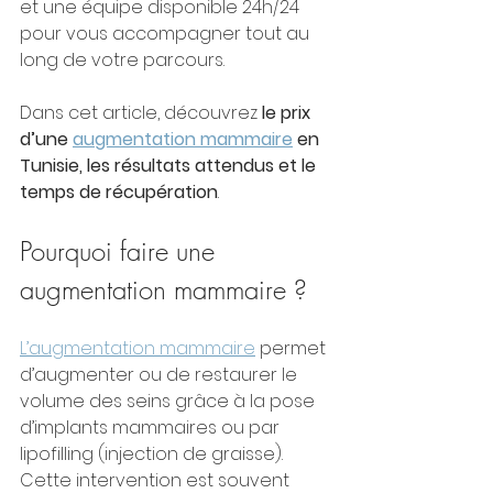
et une équipe disponible 24h/24 
pour vous accompagner tout au 
long de votre parcours.
Dans cet article, découvrez 
le prix 
d’une 
augmentation mammaire
 en 
Tunisie, les résultats attendus et le 
temps de récupération
.
Pourquoi faire une 
augmentation mammaire ?
L’augmentation mammaire
 permet 
d’augmenter ou de restaurer le 
volume des seins grâce à la pose 
d’implants mammaires ou par 
lipofilling (injection de graisse).
Cette intervention est souvent 